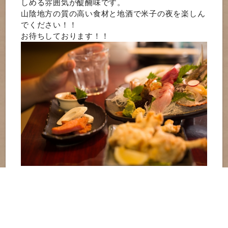
しめる雰囲気が醍醐味です。
山陰地方の質の高い食材と地酒で米子の夜を楽しん
でください！！
お待ちしております！！
米子駅で山陰料理を楽しむなら
【居酒屋あげあげ】
住所：〒683-0053 鳥取県米子市明治町221
アクセス：JR各線「米子駅」より徒歩2分